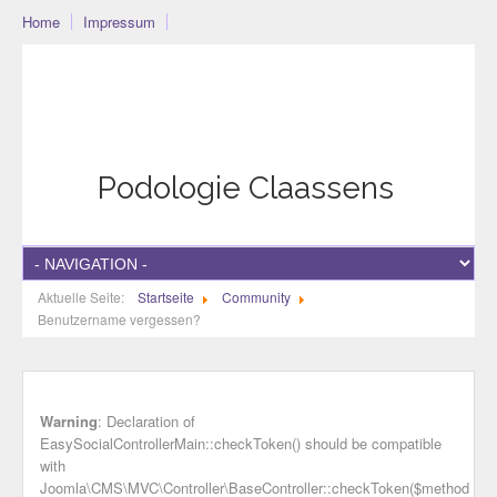
Home
Impressum
Podo-Community
Blog
Community
Datenschutzerklärung
Podologie Claassens
Aktuelle Seite:
Startseite
Community
Benutzername vergessen?
Warning
: Declaration of
EasySocialControllerMain::checkToken() should be compatible
with
Joomla\CMS\MVC\Controller\BaseController::checkToken($method