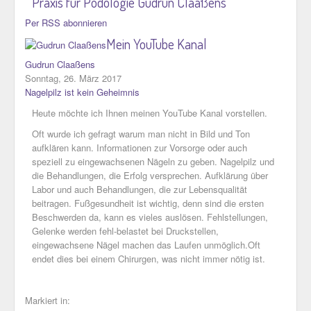
Praxis für Podologie Gudrun Claaßens
Kategorien
Per RSS abonnieren
Tags
Autoren
Mein YouTube Kanal
Team-Blogs
Gudrun Claaßens
Archivierte Beiträge
Sonntag, 26. März 2017
Kalender
Nagelpilz ist kein Geheimnis
Updates abonnieren
Heute möchte ich Ihnen meinen YouTube Kanal vorstellen.
Feed abonnieren
Login
Oft wurde ich gefragt warum man nicht in Bild und Ton
aufklären kann. Informationen zur Vorsorge oder auch
speziell zu eingewachsenen Nägeln zu geben. Nagelpilz und
die Behandlungen, die Erfolg versprechen. Aufklärung über
Labor und auch Behandlungen, die zur Lebensqualität
beitragen. Fußgesundheit ist wichtig, denn sind die ersten
Beschwerden da, kann es vieles auslösen. Fehlstellungen,
Gelenke werden fehl-belastet bei Druckstellen,
eingewachsene Nägel machen das Laufen unmöglich.Oft
endet dies bei einem Chirurgen, was nicht immer nötig ist.
Markiert in: