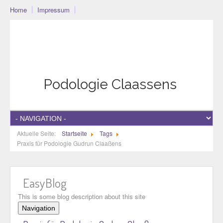
Home
Impressum
Podo-Community
Blog
Community
Datenschutzerklärung
Podologie Claassens
Aktuelle Seite:
Startseite
Tags
Praxis für Podologie Gudrun Claaßens
EasyBlog
This is some blog description about this site
Navigation
Home