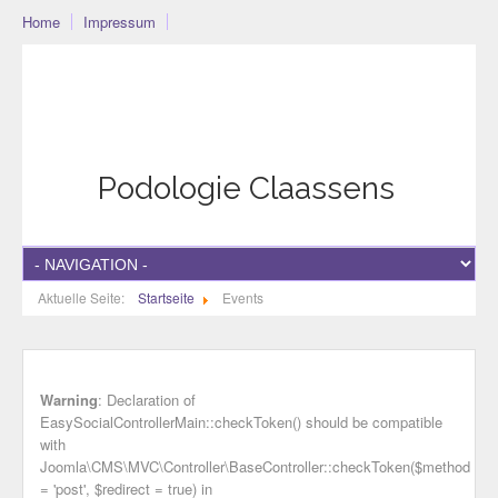
Home
Impressum
Podo-Community
Blog
Community
Datenschutzerklärung
Podologie Claassens
Aktuelle Seite:
Startseite
Events
Warning
: Declaration of
EasySocialControllerMain::checkToken() should be compatible
with
Joomla\CMS\MVC\Controller\BaseController::checkToken($method
= 'post', $redirect = true) in