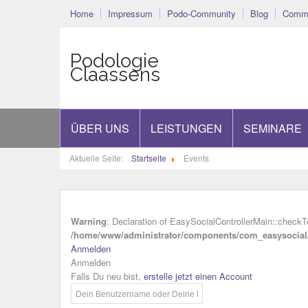
Home
Impressum
Podo-Community
Blog
Commu
Podologie
Claassens
ÜBER UNS
LEISTUNGEN
SEMINARE
Aktuelle Seite:
Startseite
Events
Warning
: Declaration of EasySocialControllerMain::checkT
/home/www/administrator/components/com_easysocial/i
Anmelden
Anmelden
Falls Du neu bist,
erstelle jetzt einen Account