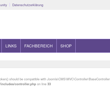
nity
Datenschutzerklärung
LINKS
FACHBEREICH
SHOP
oken() should be compatible with Joomla\CMS\MVC\Controller\BaseController::
ncludes/controller.php
on line
33