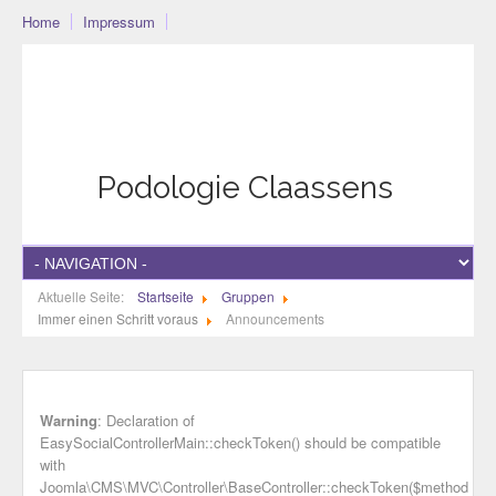
Home
Impressum
Podo-Community
Blog
Community
Datenschutzerklärung
Podologie Claassens
Aktuelle Seite:
Startseite
Gruppen
Immer einen Schritt voraus
Announcements
Warning
: Declaration of
EasySocialControllerMain::checkToken() should be compatible
with
Joomla\CMS\MVC\Controller\BaseController::checkToken($method