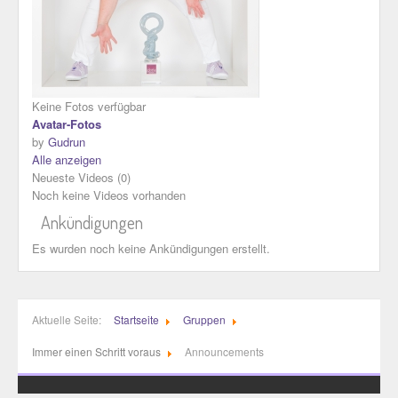
Keine Fotos verfügbar
Avatar-Fotos
by
Gudrun
Alle anzeigen
Neueste Videos
(0)
Noch keine Videos vorhanden
Ankündigungen
Es wurden noch keine Ankündigungen erstellt.
Aktuelle Seite:
Startseite
Gruppen
Immer einen Schritt voraus
Announcements