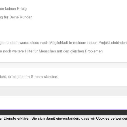
en keinen Erfolg
ng für Deine Kunden
agen und ich werde diese nach Möglichkeit in meinem neuen Projekt einbinden
 du noch weitere Hilfe für Menschen mit den gleichen Problemen
icht, er ist jetzt im Stream sichtbar.
rer Dienste erklären Sie sich damit einverstanden, dass wir Cookies verwende