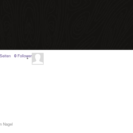
Seiten
0
Follower
n Nagel