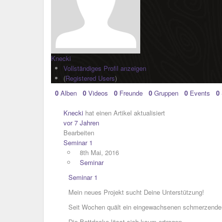
Knecki
Vollständiges Profil anzeigen
(
Registered Users
)
0
Alben
0
Videos
0
Freunde
0
Gruppen
0
Events
0
Knecki
hat einen Artikel aktualisiert
vor 7 Jahren
Bearbeiten
Seminar 1
8th Mai, 2016
Seminar
Seminar 1
Mein neues Projekt sucht Deine Unterstützung!
Seit Wochen quält ein eingewachsenen schmerzende
Die Bettdecke lässt sich kaum ertragen