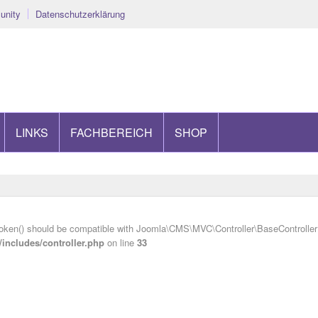
nity
Datenschutzerklärung
LINKS
FACHBEREICH
SHOP
oken() should be compatible with Joomla\CMS\MVC\Controller\BaseController::
ncludes/controller.php
on line
33