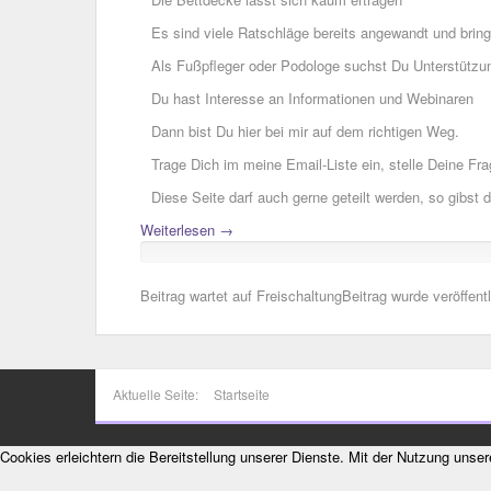
Es sind viele Ratschläge bereits angewandt und bring
Als Fußpfleger oder Podologe suchst Du Unterstützu
Du hast Interesse an Informationen und Webinaren
Dann bist Du hier bei mir auf dem richtigen Weg.
Trage Dich im meine Email-Liste ein, stelle Deine Fr
Diese Seite darf auch gerne geteilt werden, so gibst
Weiterlesen →
Beitrag wartet auf Freischaltung
Beitrag wurde veröffentl
Aktuelle Seite:
Startseite
Cookies erleichtern die Bereitstellung unserer Dienste. Mit der Nutzung unse
Weitere Informationen
Ok
Ablehnen