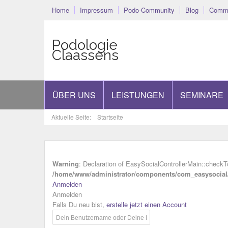
Home
Impressum
Podo-Community
Blog
Commu
Podologie
Claassens
ÜBER UNS
LEISTUNGEN
SEMINARE
Aktuelle Seite:
Startseite
Warning
: Declaration of EasySocialControllerMain::checkT
/home/www/administrator/components/com_easysocial/i
Anmelden
Anmelden
Falls Du neu bist,
erstelle jetzt einen Account